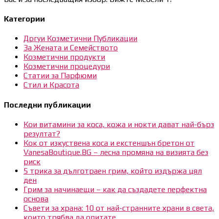
Категории
Дргуи Козметични Публикации
За Жената и Семейството
Козметични продукти
Козметични процедури
Статии за Парфюми
Стил и Красота
Последни публикации
Кои витамини за коса, кожа и нокти дават най-бърз
резултат?
Кок от изкуствена коса и екстеншън бретон от
VanesaBoutique.BG – лесна промяна на визията без
риск
5 трика за дълготраен грим, който издържа цял
ден
Грим за начинаещи – как да създадете перфектна
основа
Съвети за храна: 10 от най-странните храни в света,
които трябва да опитате