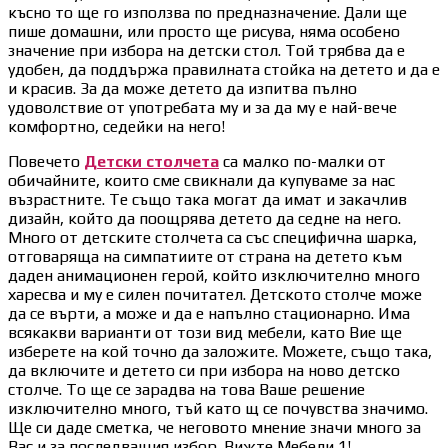
късно то ще го използва по предназначение. Дали ще
пише домашни, или просто ще рисува, няма особено
значение при избора на детски стол. Той трябва да е
удобен, да поддържа правилната стойка на детето и да е
и красив. За да може детето да изпитва пълно
удоволствие от употребата му и за да му е най-вече
комфортно, седейки на него!
Повечето
Детски столчета
са малко по-малки от
обичайните, които сме свикнали да купуваме за нас
възрастните. Те също така могат да имат и закачлив
дизайн, който да поощрява детето да седне на него.
Много от детските столчета са със специфична шарка,
отговаряща на симпатиите от страна на детето към
даден анимационен герой, който изключително много
харесва и му е силен почитател. Детското столче може
да се върти, а може и да е напълно стационарно. Има
всякакви варианти от този вид мебели, като Вие ще
изберете на кой точно да заложите. Можете, също така,
да включите и детето си при избора на ново детско
столче. То ще се зарадва на това Ваше решение
изключително много, тъй като щ се почувства значимо.
Ще си даде сметка, че неговото мнение значи много за
Вас и за последващия избор. Вижте Мебели 1!