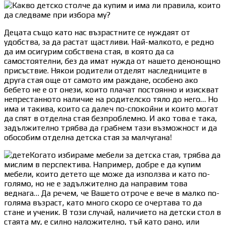
Децата също като нас възрастните се нуждаят от
удобства, за да растат щастливи. Най-малкото, е редно
да им осигурим собствена стая, в която да са
самостоятелни, без да имат нужда от нашето денонощно
присъствие. Някои родители отделят наследниците в
друга стая още от самото им раждане, особено ако
бебето не е от онези, които плачат постоянно и изискват
непрестанното наличие на родителско тяло до него… Но
има и такива, които са далеч по-спокойни и които могат
да спят в отделна стая безпроблемно. И ако това е така,
задължително трябва да грабнем тази възможност и да
обособим отделна детска стая за малчугана!
Когато избираме мебели за детска стая, трябва да
мислим в перспектива. Например, добре е да купим
мебели, които детето ще може да използва и като по-
голямо, но не е задължително да направим това
веднага… Да речем, че Вашето отроче е вече в малко по-
голяма възраст, като много скоро се очертава то да
стане и ученик. В този случай, наличието на детски стол в
стаята му, е силно наложително, тъй като рано, или